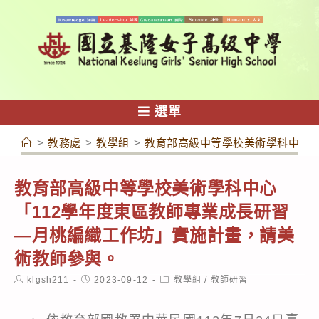
跳
轉
至
主
要
內
選單
容
>
教務處
>
教學組
>
教育部高級中等學校美術學科中心「
教育部高級中等學校美術學科中心
「112學年度東區教師專業成長研習
—月桃編織工作坊」實施計畫，請美
術教師參與。
Post
Post
Post
klgsh211
2023-09-12
教學組
/
教師研習
author:
published:
category: