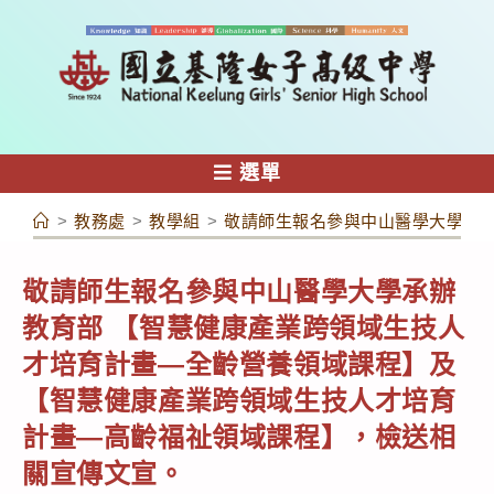
跳
轉
至
主
要
內
選單
容
>
教務處
>
教學組
>
敬請師生報名參與中山醫學大學承
敬請師生報名參與中山醫學大學承辦
教育部 【智慧健康產業跨領域生技人
才培育計畫—全齡營養領域課程】及
【智慧健康產業跨領域生技人才培育
計畫—高齡福祉領域課程】，檢送相
關宣傳文宣。