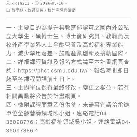
Post
Post
klgsh211
2026-05-18
author:
published:
Post
教學組
/
教師研習
/
校外宣導與活動
category:
一、主要目的為提升具教育部認可之國內外公私
立大學生、碩博士生、博士後研究員、教職員及
校外產學業界人士全齡營養及高齡福祉專業能
力，減少學用落差、鼓勵產業創新及接軌國際。
二、詳細課程資訊及報名方式請至本計畫網頁查
詢：https://phct.csmu.edu.tw/。報名時間即日
起至各課程開課前七日止。
三、主辦單位保有最終修改、變更之權益，若有
相關異動將公告於計畫網頁。
四、檢附課程簡章乙份供參，未盡事宜請洽承辦
單位全齡營養領域陳小姐，連絡電話04-
36098776；高齡福祉領域吳小姐，連絡電話04-
36097886。