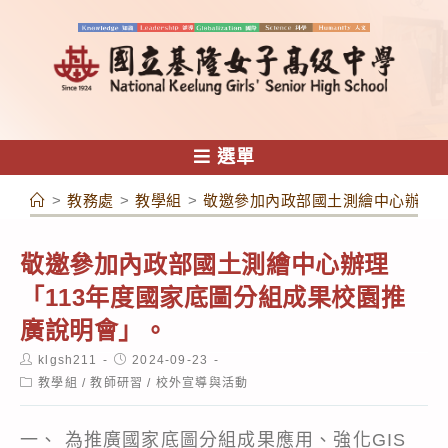
跳
轉
至
主
要
內
選單
容
>
教務處
>
教學組
>
敬邀參加內政部國土測繪中心辦理「
敬邀參加內政部國土測繪中心辦理
「113年度國家底圖分組成果校園推
廣說明會」。
Post
Post
klgsh211
2024-09-23
author:
published:
Post
教學組
/
教師研習
/
校外宣導與活動
category:
一、 為推廣國家底圖分組成果應用、強化GIS