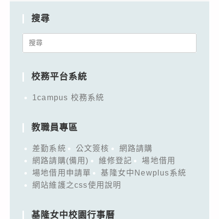
搜尋
Search
for:
校務平台系統
1campus 校務系統
教職員專區
差勤系統
公文簽核
網路請購
網路請購(備用)
維修登記
場地借用
場地借用申請單
基隆女中Newplus系統
網站維護之css使用說明
基隆女中校園行事曆