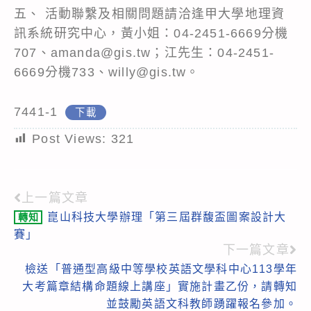
五、 活動聯繫及相關問題請洽逢甲大學地理資
訊系統研究中心，黃小姐：04-2451-6669分機
707、amanda@gis.tw；江先生：04-2451-
6669分機733、willy@gis.tw。
7441-1
下載
Post Views:
321
上一篇文章
Read
崑山科技大學辦理「第三屆群馥盃圖案設計大
轉知
more
賽」
articles
下一篇文章
檢送「普通型高級中等學校英語文學科中心113學年
大考篇章結構命題線上講座」實施計畫乙份，請轉知
並鼓勵英語文科教師踴躍報名參加。