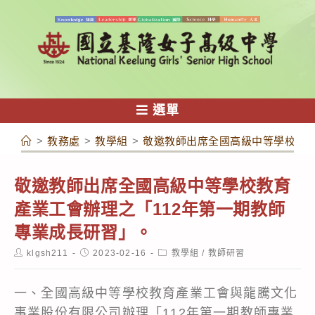
跳
轉
至
主
要
內
選單
容
>
教務處
>
教學組
>
敬邀教師出席全國高級中等學校教育
敬邀教師出席全國高級中等學校教育
產業工會辦理之「112年第一期教師
專業成長研習」。
Post
Post
Post
klgsh211
2023-02-16
教學組
/
教師研習
author:
published:
category:
一、全國高級中等學校教育產業工會與龍騰文化
事業股份有限公司辦理「112年第一期教師專業