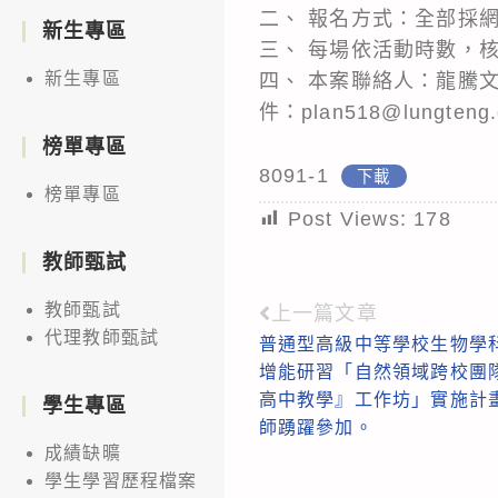
二、 報名方式：全部採網路線上報
新生專區
三、 每場依活動時數，
新生專區
四、 本案聯絡人：龍騰文化蔡
件：plan518@lungteng.
榜單專區
8091-1
下載
榜單專區
Post Views:
178
教師甄試
教師甄試
上一篇文章
Read
代理教師甄試
普通型高級中等學校生物學科
more
增能研習「自然領域跨校團隊
articles
高中教學』工作坊」實施計
學生專區
師踴躍參加。
成績缺曠
學生學習歷程檔案