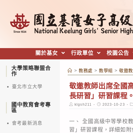
跳
轉
至
主
要
內
關於基女
行政單位
校園公告
容
大學策略聯盟合
>
教務處
>
教學組
>
敬邀教
作
敬邀教師出席全國高
臺北市立大學
長研習」研習課程
國中教育會考專
Post
Post
P
klgsh211
2023-10-23
author:
published:
c
區
一、 全國高級中等學校
會考最新消息
習」研習課程，詳細如附