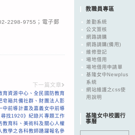
教職員專區
-2298-9755；電子郵
差勤系統
公文簽核
網路請購
網路請購(備用)
維修登記
場地借用
場地借用申請單
基隆女中Newplus
系統
下一篇文章
網站維護之css使
教育資源中心、全民國防教育
用說明
肥皂箱共備社群、財團法人影
一中前導計畫及嘉義女中前導
基隆女中校園行
尋找1920》紀錄片專題工作
事曆
防教育科、美術科及關心人權
入教學之各科教師踴躍報名參