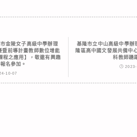
北市金陵女子高級中學辦理
基隆市立中山高級中學辦理
高優暨前導計畫教師數位增能
隆區高中國文發展共備中心
域課程之應用】，敬邀有興趣
科教師踴
躍報名參加。
2023-
24-10-07