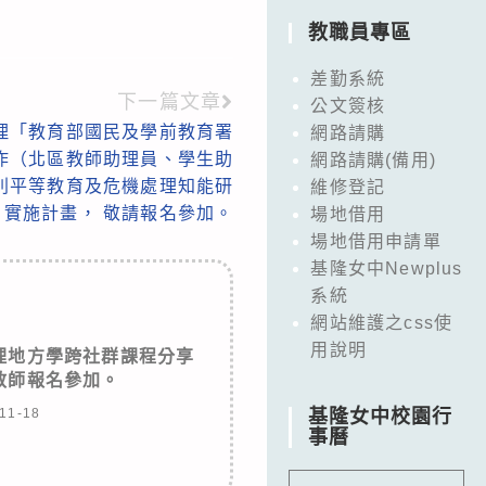
教職員專區
差勤系統
下一篇文章
公文簽核
理「教育部國民及學前教育署
網路請購
工作（北區教師助理員、學生助
網路請購(備用)
別平等教育及危機處理知能研
維修登記
」實施計畫， 敬請報名參加。
場地借用
場地借用申請單
基隆女中Newplus
系統
網站維護之css使
用說明
理地方學跨社群課程分享
教師報名參加。
11-18
基隆女中校園行
事曆