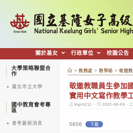
跳
轉
至
主
要
內
關於基女
行政單位
校園公告
容
大學策略聯盟合
>
教務處
>
教學組
>
敬邀教
作
敬邀教職員生參加國
臺北市立大學
實用中文寫作教學工
國中教育會考專
Post
Post
P
klgsh211
2022-08-09
author:
published:
c
區
會考最新消息
5656
下載