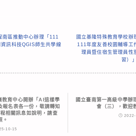
南區推動中心辦理「111
國立基隆特殊教育學校辦
資訊科技QGIS師生共學線
111年度友善校園輔導
理員暨住宿生管理員性
習）
廣教育中心開辦「AI這樣學
國立臺南第一高級中學辦
及報名表各一份，敬請轉知
會（三），歡迎
課程相關訊息如說明，請查
2022-
照。
25-10-15