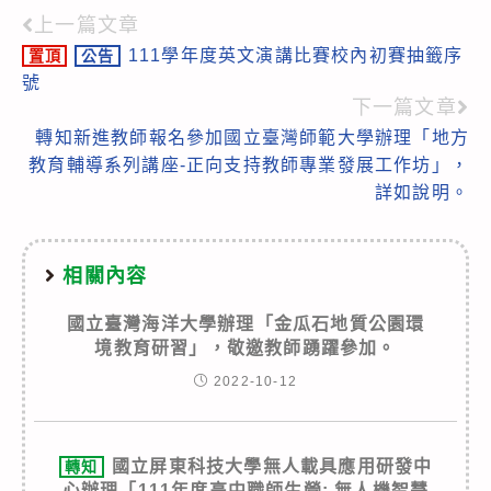
上一篇文章
Read
111學年度英文演講比賽校內初賽抽籤序
置頂
公告
more
號
articles
下一篇文章
轉知新進教師報名參加國立臺灣師範大學辦理「地方
教育輔導系列講座-正向支持教師專業發展工作坊」，
詳如說明。
相關內容
國立臺灣海洋大學辦理「金瓜石地質公園環
境教育研習」，敬邀教師踴躍參加。
2022-10-12
國立屏東科技大學無人載具應用研發中
轉知
心辦理「111年度高中職師生營: 無人機智慧