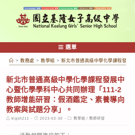
跳
轉
至
主
要
內
選單
容
>
教務處
>
教學組
>
新北市普通高級中學化學課程發展中
新北市普通高級中學化學課程發展中
心暨化學學科中心共同辦理「111-2
教師增能研習：假酒鑑定、素養導向
教案與試題分享」。
Post
Post
Post
klgsh211
2023-03-30
教學組
/
教師研習
author:
published:
category: