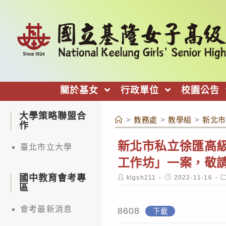
跳
轉
至
主
要
內
關於基女
行政單位
校園公告
容
大學策略聯盟合
>
教務處
>
教學組
>
新北市
作
新北市私立徐匯高級
臺北市立大學
工作坊」一案，敬
國中教育會考專
Post
Post
P
klgsh211
2022-11-16
author:
published:
c
區
會考最新消息
8608
下載