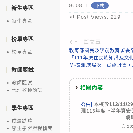
8608-1
下載
新生專區
Post Views:
219
新生專區
榜單專區
上一篇文章
Read
教育部國民及學前教育署委
榜單專區
more
「111年原住民族知識及文
articles
Ⅴ-泰雅族場次」實施計畫
教師甄試
教師甄試
相關內容
代理教師甄試
本校於113/11/
公告
學生專區
理113年度下半年資
踴
成績缺曠
20
學生學習歷程檔案