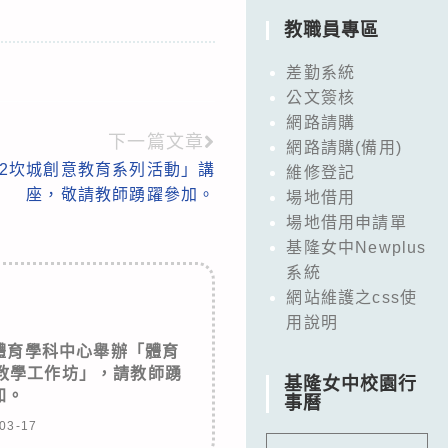
教職員專區
差勤系統
公文簽核
網路請購
下一篇文章
網路請購(備用)
22坎城創意教育系列活動」講
維修登記
座，敬請教師踴躍參加。
場地借用
場地借用申請單
基隆女中Newplus
系統
網站維護之css使
用說明
體育學科中心舉辦「體育
教學工作坊」，請教師踴
基隆女中校園行
加。
事曆
03-17