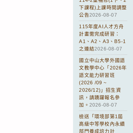
114-2重補修(1下、2
下課程)上課時間調整
公告
2026-08-07
115年度AI人才方舟
計畫需完成研習：
A1、A2、A3、B5-1
之連結
2026-08-07
國立中山大學外國語
文教學中心「2026年
語文能力研習班
(2026 /09 ~
2026/12)」招生資
訊，請踴躍報名參
加。
2026-08-07
檢送「環境部第1屆
高級中等學校內永續
部門養成培力計