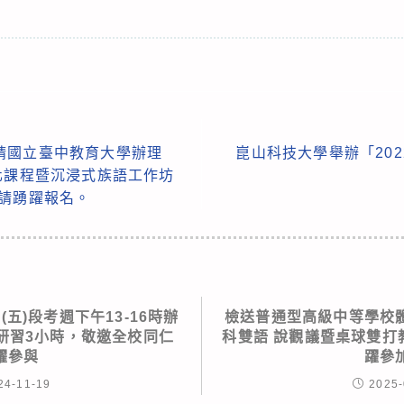
請國立臺中教育大學辦理
崑山科技大學舉辦「20
化課程暨沉浸式族語工作坊
，請踴躍報名。
29(五)段考週下午13-16時辦
檢送普通型高級中等學校
安研習3小時，敬邀全校同仁
科雙語 說觀議暨桌球雙打
躍參與
躍參
24-11-19
2025-