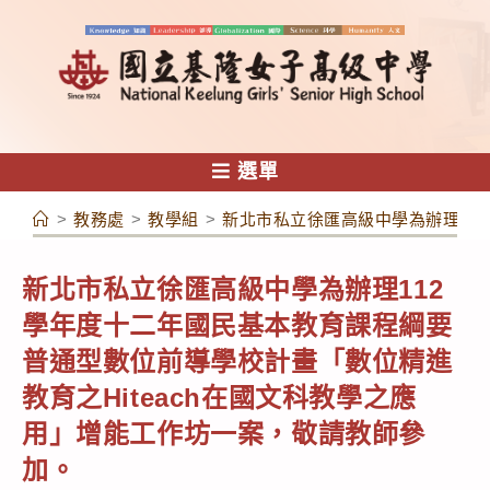
跳
轉
至
主
要
內
選單
容
>
教務處
>
教學組
>
新北市私立徐匯高級中學為辦理11
新北市私立徐匯高級中學為辦理112
學年度十二年國民基本教育課程綱要
普通型數位前導學校計畫「數位精進
教育之Hiteach在國文科教學之應
用」增能工作坊一案，敬請教師參
加。