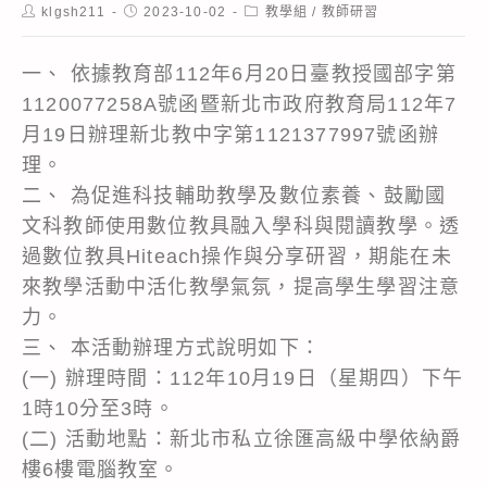
Post
Post
Post
klgsh211
2023-10-02
教學組
/
教師研習
author:
published:
category:
一、 依據教育部112年6月20日臺教授國部字第
1120077258A號函暨新北市政府教育局112年7
月19日辦理新北教中字第1121377997號函辦
理。
二、 為促進科技輔助教學及數位素養、鼓勵國
文科教師使用數位教具融入學科與閱讀教學。透
過數位教具Hiteach操作與分享研習，期能在未
來教學活動中活化教學氣氛，提高學生學習注意
力。
三、 本活動辦理方式說明如下：
(一) 辦理時間：112年10月19日（星期四）下午
1時10分至3時。
(二) 活動地點：新北市私立徐匯高級中學依納爵
樓6樓電腦教室。