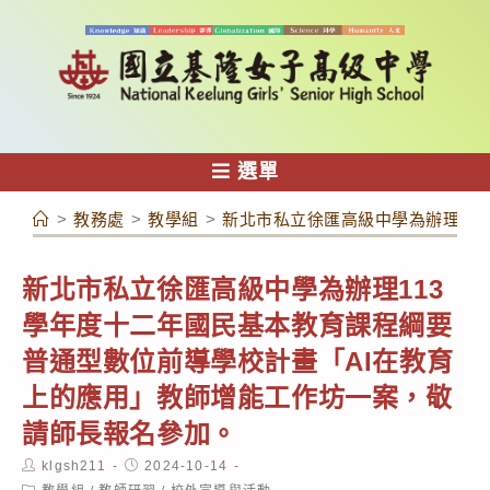
跳
轉
至
主
要
內
選單
容
>
教務處
>
教學組
>
新北市私立徐匯高級中學為辦理11
新北市私立徐匯高級中學為辦理113
學年度十二年國民基本教育課程綱要
普通型數位前導學校計畫「AI在教育
上的應用」教師增能工作坊一案，敬
請師長報名參加。
Post
Post
klgsh211
2024-10-14
author:
published:
Post