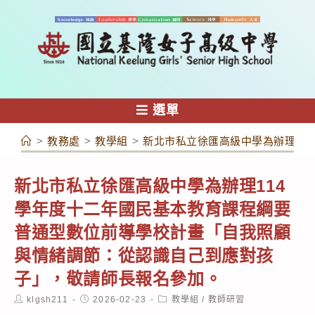
跳
轉
至
主
要
內
選單
容
>
教務處
>
教學組
>
新北市私立徐匯高級中學為辦理11
新北市私立徐匯高級中學為辦理114
學年度十二年國民基本教育課程綱要
普通型數位前導學校計畫「自我照顧
與情緒調節：從認識自己到應對孩
子」，敬請師長報名參加。
Post
Post
Post
klgsh211
2026-02-23
教學組
/
教師研習
author:
published:
category: