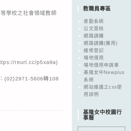
教職員專區
中等學校之社會領域教師
差勤系統
公文簽核
網路請購
網路請購(備用)
維修登記
場地借用
eurl.cc/p5xa9a)
場地借用申請單
基隆女中Newplus
2971-5606轉108
系統
網站維護之css使
用說明
基隆女中校園行
事曆