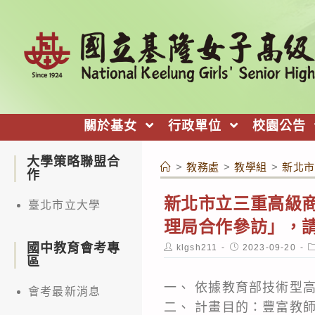
跳
轉
至
主
要
內
關於基女
行政單位
校園公告
容
大學策略聯盟合
>
教務處
>
教學組
>
新北市
作
新北市立三重高級
臺北市立大學
理局合作參訪」，
國中教育會考專
Post
Post
P
klgsh211
2023-09-20
author:
published:
c
區
一、 依據教育部技術型
會考最新消息
二、 計畫目的：豐富教