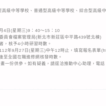
術型高級中等學校、普通型高級中等學校、綜合型高級
月4日(星期三)9：40～15：10
展委員會檔案管理局(新北市新莊區中平路439號北棟)
習者，核予4小時研習時數。
年9月27日(星期三)中午12時止，填寫報名表單(https://r
後至全國在職進修網核發時數。
一份供參。如有疑義，請逕洽推動中心助理，電話：(02)