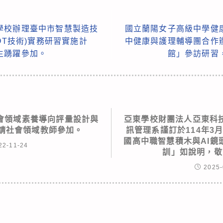
學校辦理臺中市智慧製造技
國立蘭陽女子高級中學健
OT技術)實務研習實施計
中健康與護理輔導團合作
生踴躍參加。
館」參訪研習
會領域素養導向評量設計與
亞東學校財團法人亞東科
敬請社會領域教師參加。
訊管理系謹訂於114年3
國高中職智慧積木與AI鏡
22-11-24
訓」如說明，敬
2025-