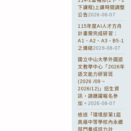
114-2重補修(1下、2
下課程)上課時間調整
公告
2026-08-07
115年度AI人才方舟
計畫需完成研習：
A1、A2、A3、B5-1
之連結
2026-08-07
國立中山大學外國語
文教學中心「2026年
語文能力研習班
(2026 /09 ~
2026/12)」招生資
訊，請踴躍報名參
加。
2026-08-07
檢送「環境部第1屆
高級中等學校內永續
部門養成培力計