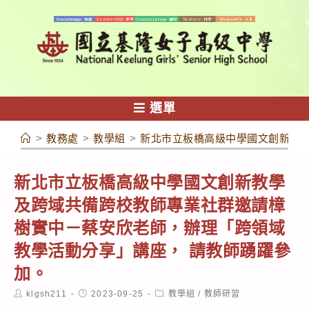
跳
轉
至
主
要
內
選單
容
>
教務處
>
教學組
>
新北市立板橋高級中學國文創新教
新北市立板橋高級中學國文創新教學
及跨域共備跨校教師專業社群邀請樟
樹實中－蔡安欣老師，辦理「跨領域
教學活動分享」講座， 請教師踴躍參
加。
Post
Post
Post
klgsh211
2023-09-25
教學組
/
教師研習
author:
published:
category: