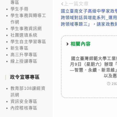
專區
上一篇文章
Read
學生手冊
國立臺南女子高級中學家政學
more
學生事務與轉導工
跨領域對話與增能系列_運用S
articles
作網
跨領域專題三」，請家政教
學生事務資訊網
社團選填系統
學生自主學習專區
相關內容
新生專區
高三升學專區
國立臺灣師範大學工業教
線上授課專區
月9日（星期六）辦理「
—智慧．永續．新思維
以及
政令宣導專區
20
教育部108課綱資
訊網
資訊安全專區
內控稽核專區