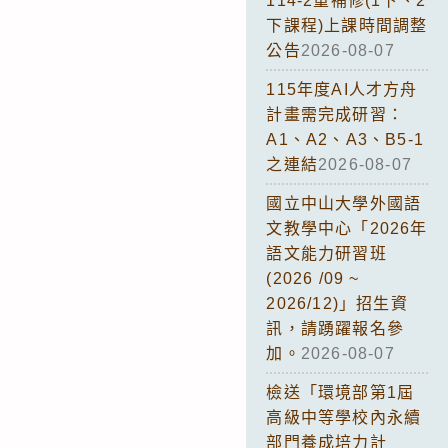
114-2重補修(1下、2
下課程)上課時間調整
公告
2026-08-07
115年度AI人才方舟
計畫需完成研習：
A1、A2、A3、B5-1
之連結
2026-08-07
國立中山大學外國語
文教學中心「2026年
語文能力研習班
(2026 /09 ~
2026/12)」招生資
訊，請踴躍報名參
加。
2026-08-07
檢送「環境部第1屆
高級中等學校內永續
部門養成培力計