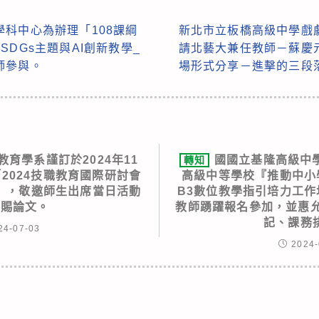
科中心為辦理「108課綱
新北市立板橋高級中學戲
DGs主題與AI創新教學_
請北藝大兼任教師－蘇慶
師參與。
場形式分享－進擊的三段
育學系謹訂於2024年11
國國立基隆高級中學
轉知
2024技職教育國際研討會
高級中等學校『推動中小
」，敬邀師生出席當日活動
B3數位教學指引培力工作
惠賜論文。
教師踴躍報名參加，並惠允
記、課務
24-07-03
2024-