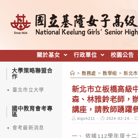
跳
轉
至
主
要
內
關於基女
行政單位
校園公告
容
大學策略聯盟合
>
教務處
>
教學組
>
新北市
作
新北市立板橋高級
臺北市立大學
森、林雅鈴老師，
講座，請教師踴躍
國中教育會考專
區
Post
Post
P
klgsh211
2024-02-26
author:
published:
c
會考最新消息
一、 依據112學年度