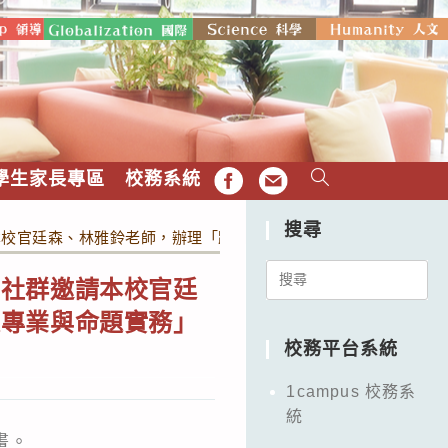
學生家長專區
校務系統
FB
EMAIL
搜尋
本校官廷森、林雅鈴老師，辦理「跨域共備：從教甄筆試的準備談
Search
業社群邀請本校官廷
for:
文專業與命題實務」
校務平台系統
1campus 校務系
統
畫。