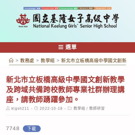
跳
轉
至
主
要
內
選單
容
>
教務處
>
教學組
>
新北市立板橋高級中學國文創新教
新北市立板橋高級中學國文創新教學
及跨域共備跨校教師專業社群辦理講
座，請教師踴躍參加。
Post
Post
Post
klgsh211
2022-10-18
教學組
/
教師研習
author:
published:
category:
7748
下載