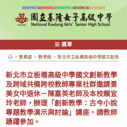
跳
轉
至
主
要
內
選單
容
>
教務處
>
教學組
>
新北市立板橋高級中學國文創新教
新北市立板橋高級中學國文創新教學
及跨域共備跨校教師專業社群邀請景
美女中退休－陳嘉英老師及本校賴宜
玲老師，辦理「創新教學：古今小說
專題教學演示與討論」講座，請教師
踴躍參加。