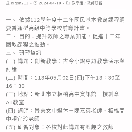
Post
Post
Post
klgsh211
2024-04-19
教學組
/
教師研習
author:
published:
category:
一、 依據112學年度十二年國民基本教育課程綱
要普通型高級中等學校前導計畫。
二、 目的：提升教師之專業知能，促進十二年
國教課程之推動。
三、 研習資訊
(一) 講題：創新教學：古今小說專題教學演示與
討論
(二) 時間：113年05月02日(四)下午13：30至
16：30
(三) 地點：新北市立板橋高中資訊館一樓創意
AT教室
(四) 講師：景美女中退休－陳嘉英老師、板橋高
中賴宜玲老師
(五) 研習對象：各校對此講題有興趣之教師