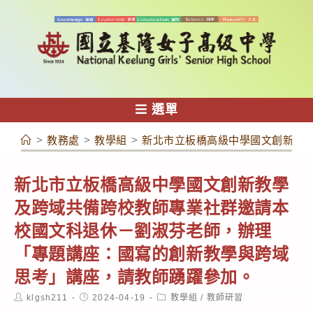
跳
轉
至
主
要
內
選單
容
>
教務處
>
教學組
>
新北市立板橋高級中學國文創新教
新北市立板橋高級中學國文創新教學
及跨域共備跨校教師專業社群邀請本
校國文科退休－劉淑芬老師，辦理
「專題講座：國寫的創新教學與跨域
思考」講座，請教師踴躍參加。
Post
Post
Post
klgsh211
2024-04-19
教學組
/
教師研習
author:
published:
category: