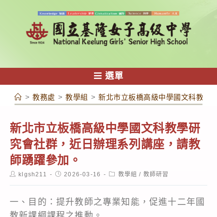
跳
轉
至
主
要
內
選單
容
>
教務處
>
教學組
>
新北市立板橋高級中學國文科教學
新北市立板橋高級中學國文科教學研
究會社群，近日辦理系列講座，請教
師踴躍參加。
Post
Post
Post
klgsh211
2026-03-16
教學組
/
教師研習
author:
published:
category:
一、目的：提升教師之專業知能，促進十二年國
教新課綱課程之推動。