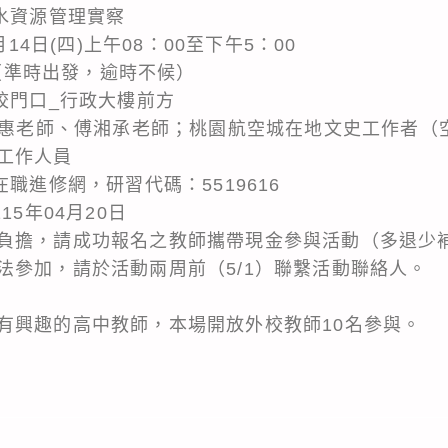
水資源管理實察
月14日(四)上午08：00至下午5：00
 （準時出發，逾時不候）
校門口_行政大樓前方
張淑惠老師、傅湘承老師；桃園航空城在地文史工作者（
工作人員
職進修網，研習代碼：5519616
15年04月20日
負擔，請成功報名之教師攜帶現金參與活動（多退少
法參加，請於活動兩周前（5/1）聯繫活動聯絡人。
有興趣的高中教師，本場開放外校教師10名參與。