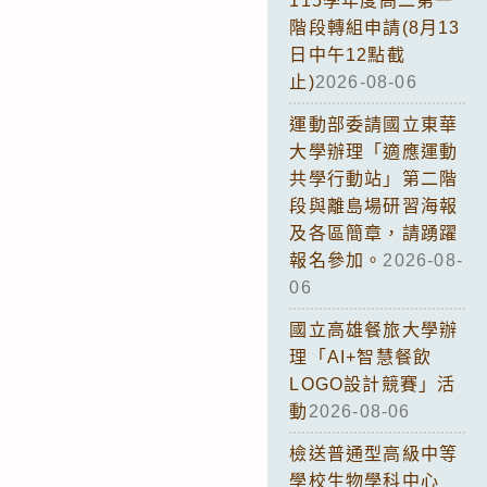
115學年度高二第一
階段轉組申請(8月13
日中午12點截
止)
2026-08-06
運動部委請國立東華
大學辦理「適應運動
共學行動站」第二階
段與離島場研習海報
及各區簡章，請踴躍
報名參加。
2026-08-
06
國立高雄餐旅大學辦
理「AI+智慧餐飲
LOGO設計競賽」活
動
2026-08-06
檢送普通型高級中等
學校生物學科中心