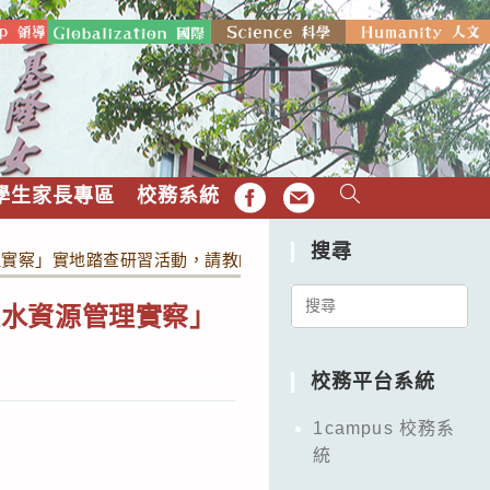
學生家長專區
校務系統
FB
EMAIL
搜尋
理實察」實地踏查研習活動，請教師踴躍參加。
Search
及水資源管理實察」
for:
校務平台系統
1campus 校務系
統