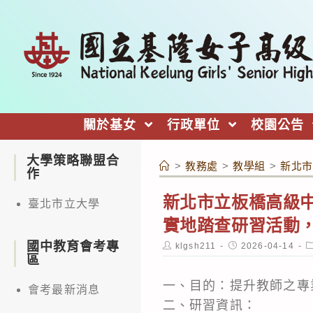
跳
轉
至
主
要
內
關於基女
行政單位
校園公告
容
大學策略聯盟合
>
教務處
>
教學組
>
新北市
作
新北市立板橋高級
臺北市立大學
實地踏查研習活動
國中教育會考專
Post
Post
P
klgsh211
2026-04-14
author:
published:
c
區
一、目的：提升教師之專
會考最新消息
二、研習資訊：