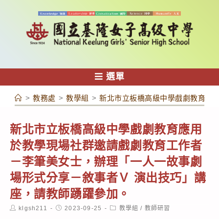
跳
轉
至
主
要
內
選單
容
>
教務處
>
教學組
>
新北市立板橋高級中學戲劇教育應
新北市立板橋高級中學戲劇教育應用
於教學現場社群邀請戲劇教育工作者
－李筆美女士，辦理「一人一故事劇
場形式分享－敘事者Ｖ 演出技巧」講
座，請教師踴躍參加。
Post
Post
Post
klgsh211
2023-09-25
教學組
/
教師研習
author:
published:
category: