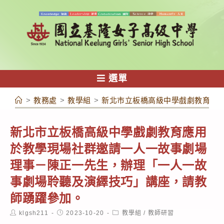
跳
轉
至
主
要
內
選單
容
>
教務處
>
教學組
>
新北市立板橋高級中學戲劇教育應
新北市立板橋高級中學戲劇教育應用
於教學現場社群邀請一人一故事劇場
理事－陳正一先生，辦理「一人一故
事劇場聆聽及演繹技巧」講座，請教
師踴躍參加。
Post
Post
Post
klgsh211
2023-10-20
教學組
/
教師研習
author:
published:
category: