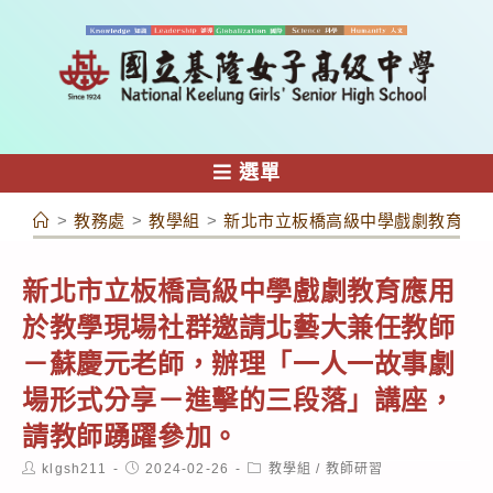
跳
轉
至
主
要
內
選單
容
>
教務處
>
教學組
>
新北市立板橋高級中學戲劇教育應
新北市立板橋高級中學戲劇教育應用
於教學現場社群邀請北藝大兼任教師
－蘇慶元老師，辦理「一人一故事劇
場形式分享－進擊的三段落」講座，
請教師踴躍參加。
Post
Post
Post
klgsh211
2024-02-26
教學組
/
教師研習
author:
published:
category: