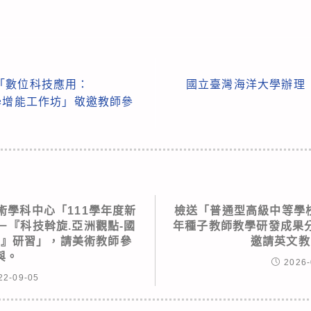
「數位科技應用：
國立臺灣海洋大學辦理
融入教學增能工作坊」敬邀教師參
術學科中心「111學年度新
檢送「普通型高級中等學校
－『科技斡旋.亞洲觀點-國
年種子教師教學研發成果
坊』研習」，請美術教師參
邀請英文教
與。
2026-
22-09-05