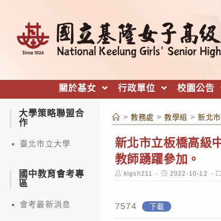
跳
轉
至
主
要
內
關於基女
行政單位
校園公告
容
大學策略聯盟合
>
教務處
>
教學組
>
新北市
作
新北市立板橋高級
臺北市立大學
教師踴躍參加。
國中教育會考專
Post
Post
P
klgsh211
2022-10-12
author:
published:
c
區
會考最新消息
7574
下載