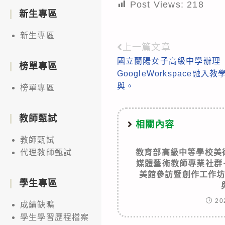
Post Views:
218
新生專區
新生專區
上一篇文章
Read
國立蘭陽女子高級中學辦理
more
榜單專區
GoogleWorkspace
articles
與。
榜單專區
教師甄試
相關內容
教師甄試
教育部高級中等學校美
代理教師甄試
媒體藝術教師專業社群
美館參訪暨創作工作
學生專區
20
成績缺曠
學生學習歷程檔案