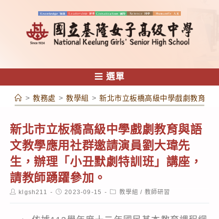
跳
轉
至
主
要
內
選單
容
>
教務處
>
教學組
>
新北市立板橋高級中學戲劇教育與
新北市立板橋高級中學戲劇教育與語
文教學應用社群邀請演員劉大瑋先
生，辦理「小丑默劇特訓班」講座，
請教師踴躍參加。
Post
Post
Post
klgsh211
2023-09-15
教學組
/
教師研習
author:
published:
category: