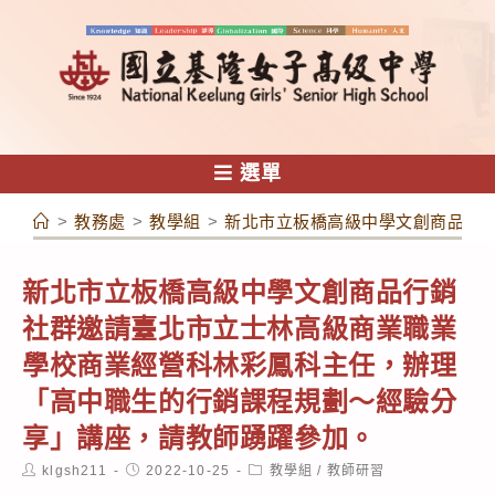
跳
轉
至
主
要
內
選單
容
>
教務處
>
教學組
>
新北市立板橋高級中學文創商品行
新北市立板橋高級中學文創商品行銷
社群邀請臺北市立士林高級商業職業
學校商業經營科林彩鳳科主任，辦理
「高中職生的行銷課程規劃～經驗分
享」講座，請教師踴躍參加。
Post
Post
Post
klgsh211
2022-10-25
教學組
/
教師研習
author:
published:
category: