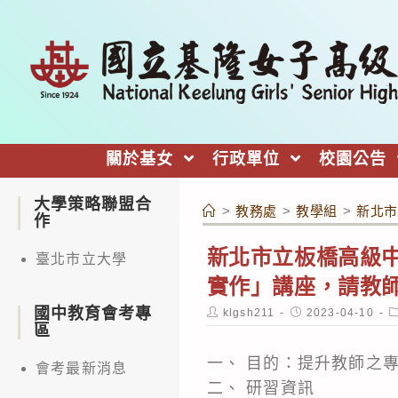
跳
轉
至
主
要
內
關於基女
行政單位
校園公告
容
大學策略聯盟合
>
教務處
>
教學組
>
新北市
作
新北市立板橋高級
臺北市立大學
實作」講座，請教
國中教育會考專
Post
Post
P
klgsh211
2023-04-10
author:
published:
c
區
一、 目的：提升教師之
會考最新消息
二、 研習資訊