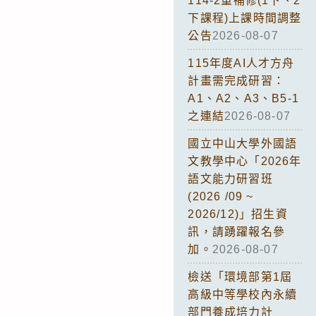
114-2重補修(1下、2
下課程)上課時間調整
公告
2026-08-07
115年度AI人才方舟
計畫需完成研習：
A1、A2、A3、B5-1
之連結
2026-08-07
國立中山大學外國語
文教學中心「2026年
語文能力研習班
(2026 /09 ~
2026/12)」招生資
訊，請踴躍報名參
加。
2026-08-07
檢送「環境部第1屆
高級中等學校內永續
部門養成培力計