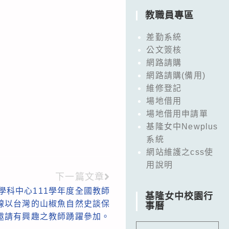
教職員專區
差勤系統
公文簽核
網路請購
網路請購(備用)
維修登記
場地借用
場地借用申請單
基隆女中Newplus
系統
網站維護之css使
用說明
下一篇文章
學科中心111學年度全國教師
基隆女中校園行
線以台灣的山椒魚自然史談保
事曆
邀請有興趣之教師踴躍參加。