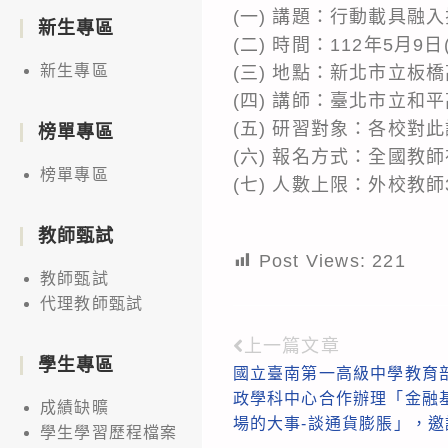
(一) 講題：行動載具融
新生專區
(二) 時間：112年5月9日
新生專區
(三) 地點：新北市立板
(四) 講師：臺北市立和
(五) 研習對象：各校對
榜單專區
(六) 報名方式：全國教師
榜單專區
(七) 人數上限：外校教師
教師甄試
Post Views:
221
教師甄試
代理教師甄試
上一篇文章
Read
學生專區
國立臺南第一高級中學教育
more
政學科中心合作辦理「金融
成績缺曠
articles
場的大事-談通貨膨脹」，
學生學習歷程檔案