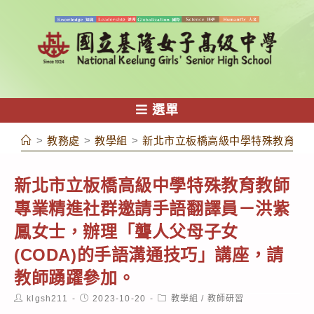
跳
轉
至
主
要
內
選單
容
>
教務處
>
教學組
>
新北市立板橋高級中學特殊教育教師
新北市立板橋高級中學特殊教育教師
專業精進社群邀請手語翻譯員－洪紫
鳳女士，辦理「聾人父母子女
(CODA)的手語溝通技巧」講座，請
教師踴躍參加。
Post
Post
Post
klgsh211
2023-10-20
教學組
/
教師研習
author:
published:
category: