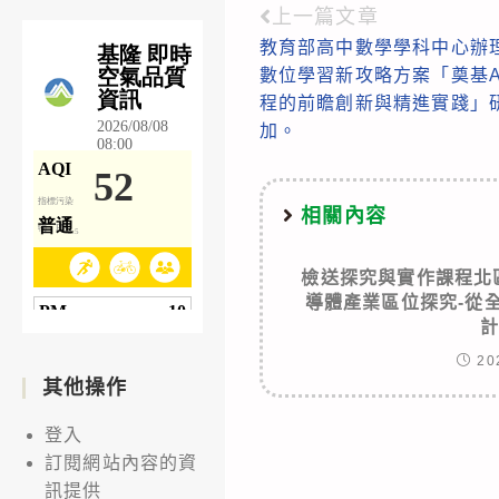
上一篇文章
Read
教育部高中數學學科中心辦
more
數位學習新攻略方案「奠基A
articles
程的前瞻創新與精進實踐」
加。
相關內容
檢送探究與實作課程北區
導體產業區位探究-從
20
其他操作
登入
訂閱網站內容的資
訊提供