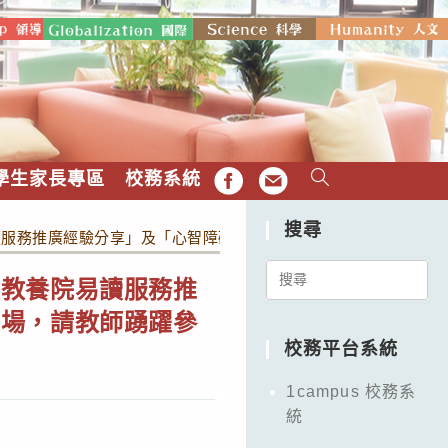
學生家長專區
校務系統
FB
EMAIL
搜尋
讀服務推廣經驗分享」及「心智障礙者的易讀需求」系列講座，共
Search
明教養院易讀服務推
for:
四場，請教師踴躍參
校務平台系統
1campus 校務系
統