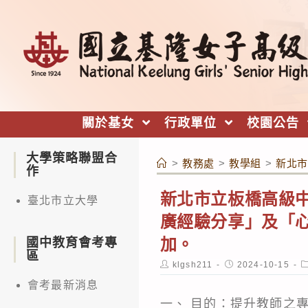
跳
轉
至
主
要
內
關於基女
行政單位
校園公告
容
大學策略聯盟合
>
教務處
>
教學組
>
新北市
作
新北市立板橋高級
臺北市立大學
廣經驗分享」及「
加。
國中教育會考專
區
Post
Post
P
klgsh211
2024-10-15
author:
published:
c
會考最新消息
一、 目的：提升教師之