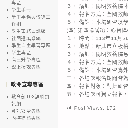
專區
３、 講師：陽明教養院 
學生手冊
４、 報名方式：全國教師
學生事務與轉導工
５、 備註：本場研習以
作網
(四) 第四場講題：心智
學生事務資訊網
１、 時間：113年11月26
社團選填系統
學生自主學習專區
２、 地點：新北市立板
新生專區
３、 講師：陽明教養院
高三升學專區
４、 報名方式：全國教師
線上授課專區
５、 備註：本場研習為
三、 各場次報名期間皆為：
政令宣導專區
四、 報名對象：對此研
五、 各場次可獨立報名
教育部108課綱資
訊網
Post Views:
172
資訊安全專區
內控稽核專區