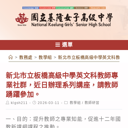
跳
轉
至
主
要
內
選單
容
>
教務處
>
教學組
>
新北市立板橋高級中學英文科教師
新北市立板橋高級中學英文科教師專
業社群，近日辦理系列講座，請教師
踴躍參加。
Post
Post
Post
klgsh211
2026-03-11
教學組
/
教師研習
author:
published:
category:
一、目的：提升教師之專業知能，促進十二年國
教新課綱課程之推動。