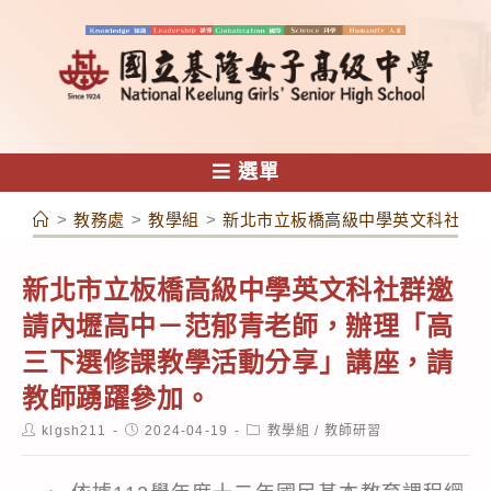
跳
轉
至
主
要
內
選單
容
>
教務處
>
教學組
>
新北市立板橋高級中學英文科社群
新北市立板橋高級中學英文科社群邀
請內壢高中－范郁青老師，辦理「高
三下選修課教學活動分享」講座，請
教師踴躍參加。
Post
Post
Post
klgsh211
2024-04-19
教學組
/
教師研習
author:
published:
category: