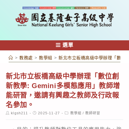
跳
轉
至
主
要
內
選單
容
>
教務處
>
教學組
>
新北市立板橋高級中學辦理「數位創新
新北市立板橋高級中學辦理「數位創
新教學: Gemini多模態應用」教師增
能研習，邀請有興趣之教師及行政報
名參加。
Post
Post
Post
klgsh211
2025-11-27
教學組
/
教師研習
author:
published:
category: