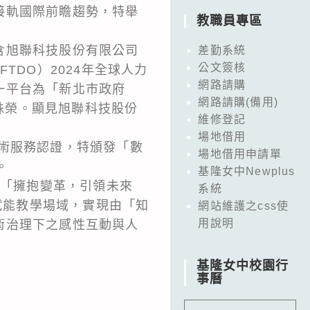
接軌國際前瞻趨勢，特舉
教職員專區
含旭聯科技股份有限公司
差勤系統
公文簽核
TDO）2024年全球人力
網路請購
一平台為「新北市政府
網路請購(備用)
獎殊榮。顯見旭聯科技股份
維修登記
場地借用
術服務認證，特頒發「數
場地借用申請單
。
基隆女中Newplus
6)洛杉磯之「擁抱變革，引領未來
系統
 技術如何賦能教學場域，實現由「知
網站維護之css使
用說明
術治理下之感性互動與人
基隆女中校園行
事曆
。