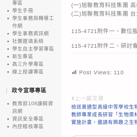
專區
(一)旭聯教育科技集團 高雄 
學生手冊
(二)旭聯教育科技集團 台北 
學生事務與轉導工
作網
115-4721附件一、數
學生事務資訊網
社團選填系統
115-4721附件二、研
學生自主學習專區
新生專區
高三升學專區
線上授課專區
Post Views:
110
政令宣導專區
上一篇文章
Read
教育部108課綱資
檢送普通型高級中等學校生物
more
訊網
教師專業成長研習「生物奧
articles
資訊安全專區
實施計畫，邀請有興趣之生
內控稽核專區