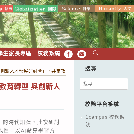
學生家長專區
校務系統
FB
EMAIL
搜尋
 與創新人才發展研討會」，共商教育轉型與AI創新策略。
Search
慧教育轉型 與創新人
for:
校務平台系統
1campus 校務系
」的時代訊號，此次研討
統
能性：以AI點亮學習方