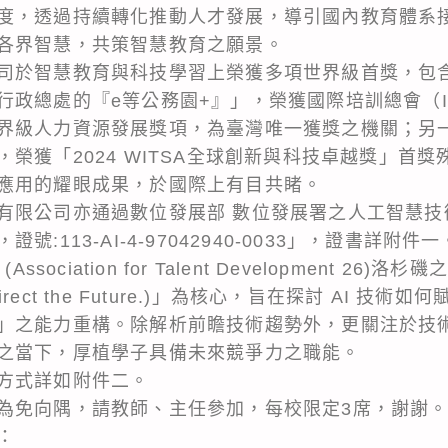
度，透過持續轉化推動人才發展，導引國內教育體系
各界智慧，共策智慧教育之願景。
司於智慧教育與科技學習上榮獲多項世界級首獎，包
政總處的『e等公務園+』」，榮獲國際培訓總會（IF
界級人力資源發展獎項，為臺灣唯一獲獎之機關；另
榮獲「2024 WITSA全球創新與科技卓越獎」首
應用的耀眼成果，於國際上有目共睹。
有限公司亦通過數位發展部 數位發展署之人工智慧技
:113-AI-4-97042940-0033」，證書詳附件一
ssociation for Talent Development 2
ion. Direct the Future.)」為核心，旨在探討 AI
」之能力重構。除解析前瞻技術趨勢外，更關注於技
之當下，厚植學子具備未來競爭力之職能。
方式詳如附件二。
為免向隅，請教師、主任參加，每校限定3席，謝謝
：