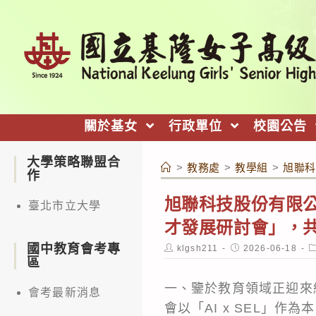
跳
轉
至
主
要
內
關於基女
行政單位
校園公告
容
大學策略聯盟合
>
教務處
>
教學組
>
旭聯科
作
旭聯科技股份有限公
臺北市立大學
才發展研討會」，共
國中教育會考專
Post
Post
P
klgsh211
2026-06-18
author:
published:
c
區
一、鑒於教育領域正迎來
會考最新消息
會以「AI x SEL」