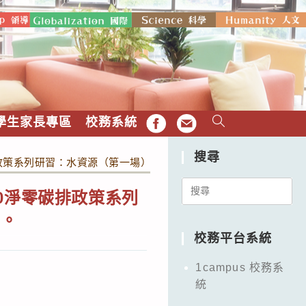
學生家長專區
校務系統
FB
EMAIL
搜尋
排政策系列研習：水資源（第一場）」，請自然科及社會科教師報名
Search
0淨零碳排政策系列
for:
加。
校務平台系統
1campus 校務系
統