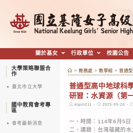
跳
轉
至
主
要
內
關於基女
行政單位
校園公告
容
大學策略聯盟合
>
教務處
>
教學組
>
普通型
作
普通型高中地球科學
臺北市立大學
研習：水資源（第
國中教育會考專
Post
Post
P
klgsh211
2025-05-26
author:
published:
c
區
一、時間：114年6月5
會考最新消息
二、講題：台灣蘊藏的水