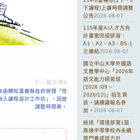
114-2重補修(1下、2
下課程)上課時間調整
公告
2026-08-07
115年度AI人才方舟
計畫需完成研習：
A1、A2、A3、B5-1
之連結
2026-08-07
國立中山大學外國語
文教學中心「2026年
語文能力研習班
下一篇文章
(2026 /09 ~
來函轉知嘉義縣政府辦理「性
2026/12)」招生資
融入課程設計工作坊」，因故
訊，請踴躍報名參
調整時間案。
加。
2026-08-07
檢送「環境部第1屆
高級中等學校內永續
部門養成培力計