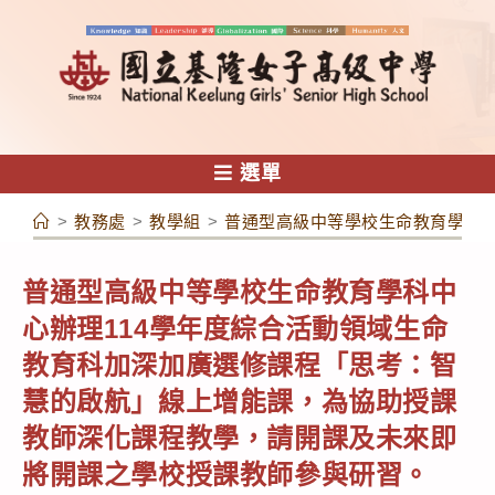
跳
轉
至
主
要
內
選單
容
>
教務處
>
教學組
>
普通型高級中等學校生命教育學科中
普通型高級中等學校生命教育學科中
心辦理114學年度綜合活動領域生命
教育科加深加廣選修課程「思考：智
慧的啟航」線上增能課，為協助授課
教師深化課程教學，請開課及未來即
將開課之學校授課教師參與研習。