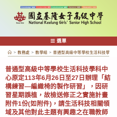
跳
轉
至
主
要
內
選單
容
>
教務處
>
教學組
>
普通型高級中等學校生活科技學科中
普通型高級中等學校生活科技學科中
心原定113年6月26日至27日辦理「結
構練習—編織椅的製作研習」，因研
習星期誤植，故檢送修正之實施計畫
附件1份(如附件)，請生活科技相關領
域及其他對此主題有興趣之在職教師