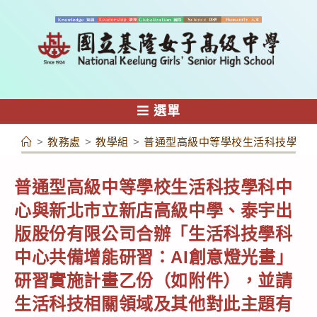
跳
轉
至
主
要
內
選單
容
>
教務處
>
教學組
>
普通型高級中等學校生活科技學科
普通型高級中等學校生活科技學科中
心與新北市立新店高級中學、泰宇出
版股份有限公司合辦「生活科技學科
中心共備增能研習：AI創意燈光畫」
研習實施計畫乙份（如附件），並請
生活科技相關領域及其他對此主題有