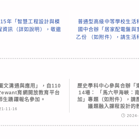
15年「智慧工程設計與模
普通型高級中等學校生活
程資訊（詳如說明），敬邀
國中合辦「居家配電盤與
乙份 （如附件），請生活
圖文溝通與應用」，自110
歷史學科中心參與合辦「
，於ewant育網開放教育平台
14場： 「馬六甲海峽：
師生踴躍報名參加。
加」專題（如附件），請
議題融入課程設計的
21-11-16
2024-