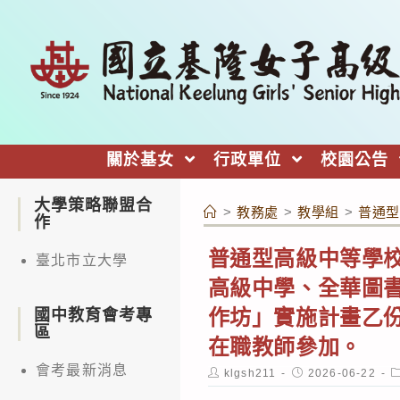
跳
轉
至
主
要
內
關於基女
行政單位
校園公告
容
大學策略聯盟合
>
教務處
>
教學組
>
普通型
作
普通型高級中等學
臺北市立大學
高級中學、全華圖
作坊」實施計畫乙
國中教育會考專
區
在職教師參加。
會考最新消息
Post
Post
P
klgsh211
2026-06-22
author:
published:
c