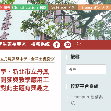
學生家長專區
校務系統
FB
EMAIL
搜尋
市立丹鳳高級中學、全華圖書股份有限公司合辦「視覺辨識循線車
Search
中學、新北市立丹鳳
for:
術開發與教學應用工
校務平台系統
他對此主題有興趣之
1campus 校務系
統