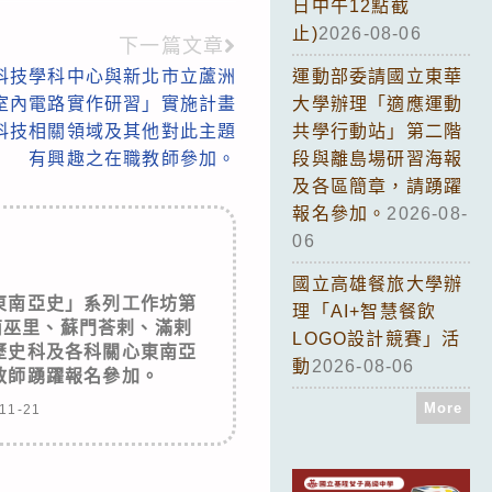
日中午12點截
止)
2026-08-06
下一篇文章
科技學科中心與新北市立蘆洲
運動部委請國立東華
室內電路實作研習」實施計畫
大學辦理「適應運動
科技相關領域及其他對此主題
共學行動站」第二階
有興趣之在職教師參加。
段與離島場研習海報
及各區簡章，請踴躍
報名參加。
2026-08-
06
國立高雄餐旅大學辦
東南亞史」系列工作坊第
理「AI+智慧餐飲
南巫里、蘇門荅剌、滿剌
LOGO設計競賽」活
歷史科及各科關心東南亞
動
2026-08-06
教師踴躍報名參加。
More
11-21