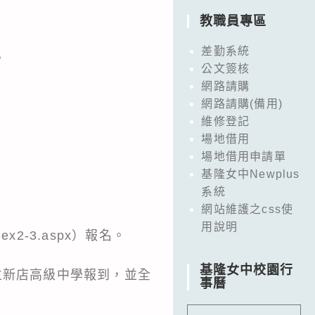
教職員專區
差勤系統
。
公文簽核
網路請購
網路請購(備用)
維修登記
場地借用
場地借用申請單
基隆女中Newplus
系統
網站維護之css使
用說明
dex2-3.aspx）報名。
基隆女中校園行
立新店高級中學報到，並全
事曆