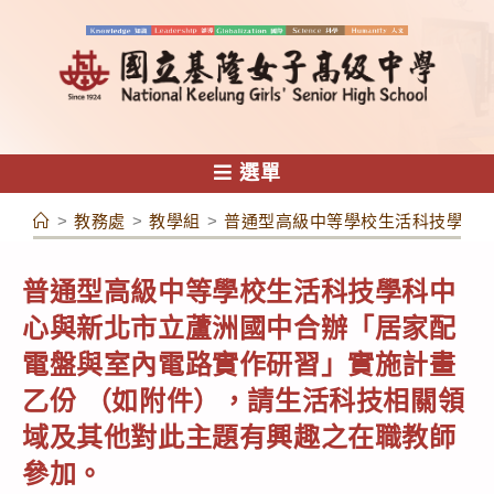
跳
轉
至
主
要
內
選單
容
>
教務處
>
教學組
>
普通型高級中等學校生活科技學科
普通型高級中等學校生活科技學科中
心與新北市立蘆洲國中合辦「居家配
電盤與室內電路實作研習」實施計畫
乙份 （如附件），請生活科技相關領
域及其他對此主題有興趣之在職教師
參加。