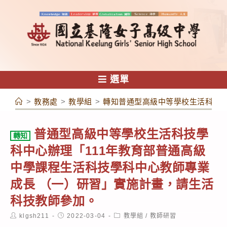
跳
轉
至
主
要
內
選單
容
>
教務處
>
教學組
>
轉知普通型高級中等學校生活科技學
普通型高級中等學校生活科技學
轉知
科中心辦理「111年教育部普通高級
中學課程生活科技學科中心教師專業
成長 （一）研習」實施計畫，請生活
科技教師參加。
Post
Post
Post
klgsh211
2022-03-04
教學組
/
教師研習
author:
published:
category: