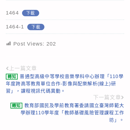
1464
下載
1464-1
下載
Post Views:
202
上一篇文章
Read
普通型高級中等學校音樂學科中心辦理「110學
轉知
more
年度跨高等教育單位合作-影像與配樂解析(線上)研
articles
習」，課程視訊代碼異動。
下一篇文章
教育部國民及學前教育署委請國立臺灣師範大
轉知
學辦理110學年度「教師基礎風險管理課程工作
坊」。