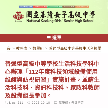
跳
轉
至
主
要
內
選單
容
>
教務處
>
教學組
>
普通型高級中等學校生活科技學科中
普通型高級中等學校生活科技學科中
心辦理「112年度科技領域設備使用
維護與訪視研習」實施計畫，並請生
活科技科、資訊科技科、家政科教師
及設備組長參加。
Post
Post
Post
klgsh211
2023-10-18
教學組
/
教師研習
author:
published:
category: