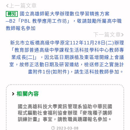
上一篇文章
Read
國立高雄師範大學辦理數位學習精進方案
轉知
more
─B2「PBL 教學應用工作坊」，敬請鼓勵所屬高中職
articles
教師報名參加
下一篇文章
新北市立板橋高級中學原定112年11月28日(二)辦理
「教育部普通高級中學課程生活科技學科中心教師專
業成長[二]」，因北區日期誤植及東區增開線上會議
室，故修正活動日期及研習連結，檢送修正之實施計
畫附件1份(如附件)，請生活科技教師參加。
相關內容
國立高雄科技大學資訊管理系協助中華民國
程式驅動社會福利協會辦理『麥塊種子講師
訓練計畫』事宜，請教職員踴躍報名參加。
2023-03-08