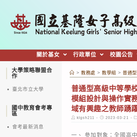
跳
轉
至
主
要
內
關於基女
行政單位
校園公告
容
大學策略聯盟合
>
教務處
>
教學組
>
普通型
作
普通型高級中等學校
臺北市立大學
模組設計與操作實
域有興趣之教師踴
國中教育會考專
區
Post
Post
P
klgsh211
2023-03-21
author:
published:
c
會考最新消息
一、 參加對象：全國高