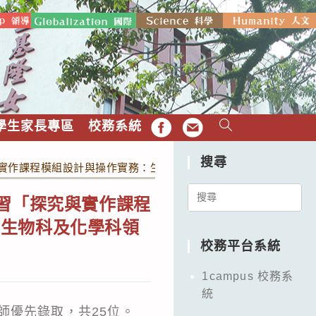
學生家長專區
校務系統
FB
EMAIL
搜尋
與實作課程模組設計與操作實務：生物與化學跨科模組」實施計畫
Search
研習「探究與實作課程
for:
請生物科及化學科領
校務平台系統
1campus 校務系
統
師優先錄取，共25位。