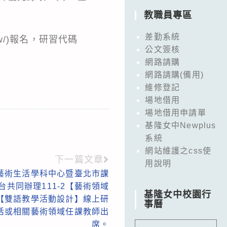
教職員專區
差勤系統
du.tw/)報名，研習代碼
公文簽核
網路請購
網路請購(備用)
維修登記
場地借用
場地借用申請單
基隆女中Newplus
系統
網站維護之css使
下一篇文章
用說明
藝術生活學科中心暨臺北市課
共同辦理111-2【藝術領域
基隆女中校園行
【雙語教學活動設計】線上研
事曆
活或相關藝術領域任課教師出
席。