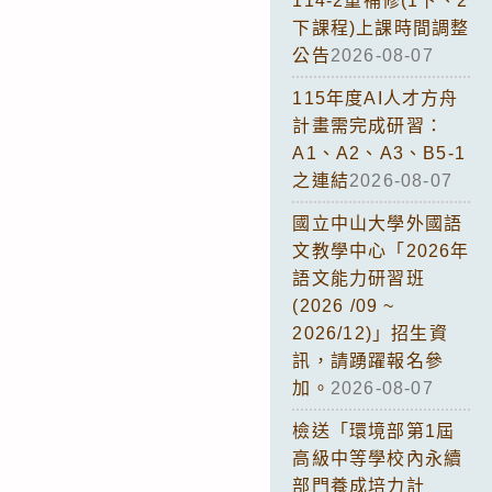
114-2重補修(1下、2
下課程)上課時間調整
公告
2026-08-07
115年度AI人才方舟
計畫需完成研習：
A1、A2、A3、B5-1
之連結
2026-08-07
國立中山大學外國語
文教學中心「2026年
語文能力研習班
(2026 /09 ~
2026/12)」招生資
訊，請踴躍報名參
加。
2026-08-07
檢送「環境部第1屆
高級中等學校內永續
部門養成培力計