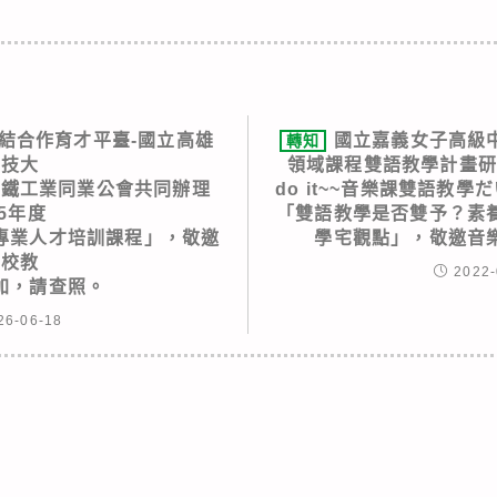
結合作育才平臺-國立高雄
國立嘉義女子高級中
轉知
科技大
領域課程雙語教學計畫研習
鋼鐵工業同業公會共同辦理
do it~~音樂課雙語教學
15年度
「雙語教學是否雙予？素
專業人才培訓課程」，敬邀
學宅觀點」，敬邀音
貴校教
2022-
加，請查照。
26-06-18