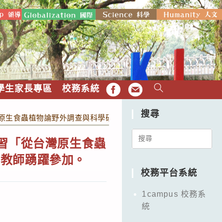
學生家長專區
校務系統
FB
EMAIL
搜尋
灣原生食蟲植物論野外調查與科學研究」實施計畫，邀請有興趣之
Search
研習「從台灣原生食蟲
for:
科教師踴躍參加。
校務平台系統
1campus 校務系
統