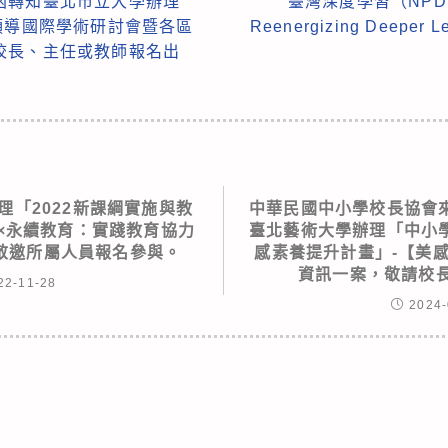
函轉知臺北市立大學辦理
臺灣深度學習（NP
領導國際學術研討會暨各區
Reenergizing Deepe
校長、主任或教師報名出
理「2022新課綱實施與教
中華民國中小學校長協會
×永續教育：實踐教育協力
臺北藝術大學辦理「中小
敬邀所屬人員報名參與。
感素養提升計畫」-【美
資訊一案，敬請校長
22-11-28
2024-