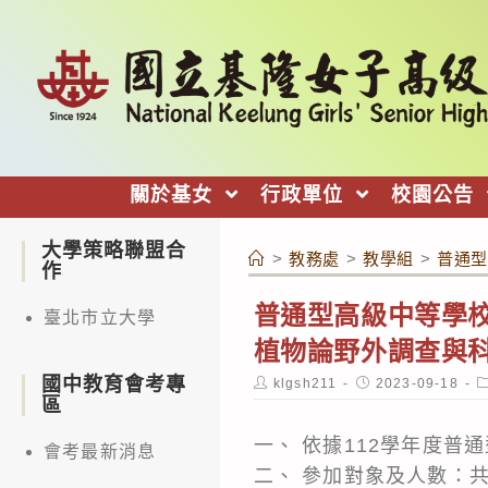
跳
轉
至
主
要
內
關於基女
行政單位
校園公告
容
大學策略聯盟合
>
教務處
>
教學組
>
普通型
作
普通型高級中等學校
臺北市立大學
植物論野外調查與
國中教育會考專
Post
Post
P
klgsh211
2023-09-18
author:
published:
c
區
一、 依據112學年度
會考最新消息
二、 參加對象及人數：共