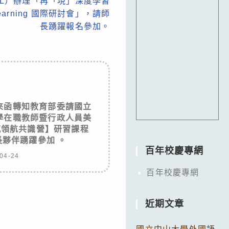
DL）辦理「再「現」深度學習
r Learning 國際研討會」，請師
長踴躍報名參加。
來函轉知教育部委請國立
學在職教師暨行政人員美
感領航共識營】研習課程
夥伴踴躍參加 。
百年校慶專網
04-24
百年校慶專網
近期文章