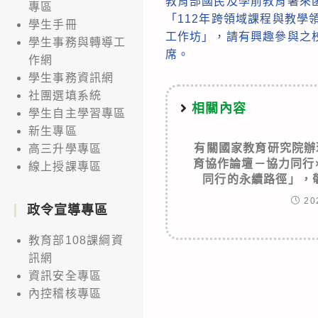
教育部國民及學前教育署來
more
專區
「112年跨領域課程與教學
學生手冊
articles
工作坊」，請有興趣參與之
學生事務與轉導工
席。
作網
學生事務資訊網
社團選填系統
相關內容
學生自主學習專區
新生專區
有關國家教育研究院辦
高三升學專區
育協作論壇－協力同行
線上授課專區
同行的永續路徑」，
20
政令宣導專區
教育部108課綱資
訊網
資訊安全專區
內控稽核專區