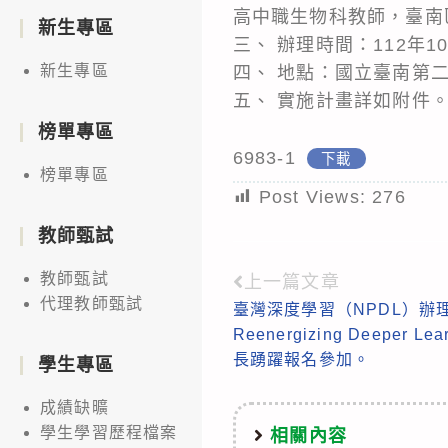
高中職生物科教師，臺南
新生專區
三、 辦理時間：112年10月
新生專區
四、 地點：國立臺南第
五、 實施計畫詳如附件
榜單專區
6983-1
下載
榜單專區
Post Views:
276
教師甄試
教師甄試
上一篇文章
Read
代理教師甄試
臺灣深度學習（NPDL）辦
more
Reenergizing Deeper
articles
長踴躍報名參加。
學生專區
成績缺曠
學生學習歷程檔案
相關內容