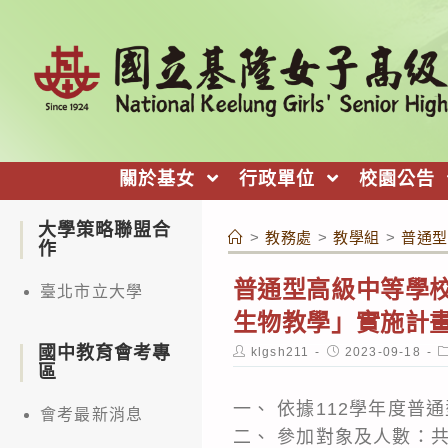
跳
轉
至
主
要
內
關於基女
行政單位
校園公告
容
大學策略聯盟合
>
教務處
>
教學組
>
普通型
作
普通型高級中等學校
臺北市立大學
生物教學」實施計
國中教育會考專
Post
Post
P
klgsh211
2023-09-18
author:
published:
c
區
一、 依據112學年度
會考最新消息
二、 參加對象及人數：