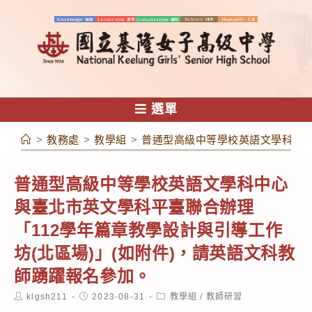
跳
轉
至
主
要
內
選單
容
>
教務處
>
教學組
>
普通型高級中等學校英語文學科中心
普通型高級中等學校英語文學科中心
與臺北市英文學科平臺聯合辦理
「112學年篇章教學設計與引導工作
坊(北區場)」(如附件)，請英語文科教
師踴躍報名參加。
Post
Post
Post
klgsh211
2023-08-31
教學組
/
教師研習
author:
published:
category: