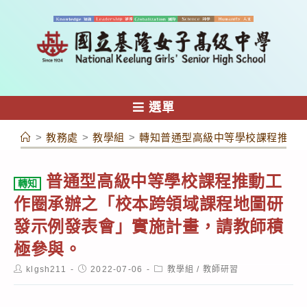
跳
轉
至
主
要
內
選單
容
>
教務處
>
教學組
>
轉知普通型高級中等學校課程推動
普通型高級中等學校課程推動工
轉知
作圈承辦之「校本跨領域課程地圖研
發示例發表會」實施計畫，請教師積
極參與。
Post
Post
Post
klgsh211
2022-07-06
教學組
/
教師研習
author:
published:
category: