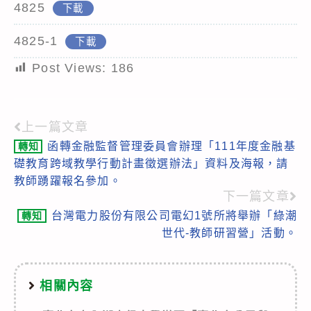
4825
下載
4825-1
下載
Post Views:
186
上一篇文章
Read
函轉金融監督管理委員會辦理「111年度金融基
轉知
more
礎教育跨域教學行動計畫徵選辦法」資料及海報，請
articles
教師踴躍報名參加。
下一篇文章
台灣電力股份有限公司電幻1號所將舉辦「綠潮
轉知
世代-教師研習營」活動。
相關內容