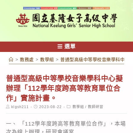
跳
轉
至
主
要
內
選單
容
>
教務處
>
教學組
>
普通型高級中等學校音樂學科中心擬
普通型高級中等學校音樂學科中心擬
辦理「112學年度跨高等教育單位合
作」實施計畫。
Post
Post
Post
klgsh211
2023-08-22
教學組
/
教師研習
author:
published:
category:
一、 「112學年度跨高等教育單位合作」，本場
次為線上辦理，研習會議室