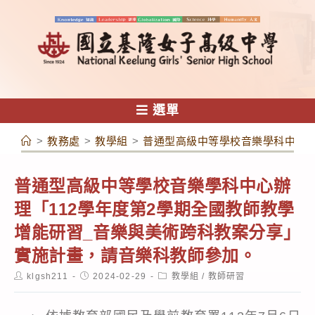
跳
轉
至
主
要
內
選單
容
>
教務處
>
教學組
>
普通型高級中等學校音樂學科中心辦
普通型高級中等學校音樂學科中心辦
理「112學年度第2學期全國教師教學
增能研習_音樂與美術跨科教案分享」
實施計畫，請音樂科教師參加。
Post
Post
Post
klgsh211
2024-02-29
教學組
/
教師研習
author:
published:
category: