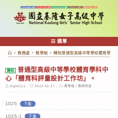
跳
轉
至
主
要
內
選單
容
>
教務處
>
教學組
>
轉知普通型高級中等學校體育學科
普通型高級中等學校體育學科中
轉知
心「體育科評量設計工作坊」。
Post
Post
Post
klgsh211
2022-02-17
教學組
/
教師研習
author:
published:
category:
1025
下載
1025-1
下載