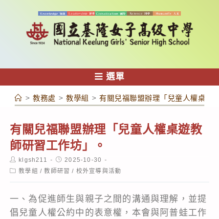
跳
轉
至
主
要
內
選單
容
>
教務處
>
教學組
>
有關兒福聯盟辦理「兒童人權桌遊
有關兒福聯盟辦理「兒童人權桌遊教
師研習工作坊」。
Post
Post
klgsh211
2025-10-30
author:
published:
Post
教學組
/
教師研習
/
校外宣導與活動
category:
一、為促進師生與親子之間的溝通與理解，並提
倡兒童人權公約中的表意權，本會與阿普蛙工作