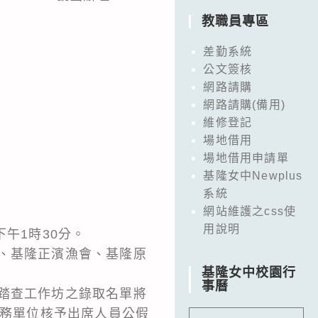
教職員專區
差勤系統
公文簽核
網路請購
網路請購(備用)
維修登記
場地借用
場地借用申請單
基隆女中Newplus
系統
網站維護之css使
用說明
下午1時30分。
、基隆正濱漁會、基隆原
基隆女中校園行
事曆
踏查工作坊之錄取名單將
服務單位核予出席人員公假