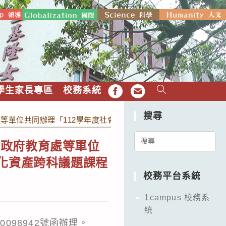
學生家長專區
校務系統
FB
EMAIL
搜尋
等單位共同辦理「112學年度社會領域探究與實作基隆飲食文化
Search
市政府教育處等單位
for:
文化資產跨科議題課程
校務平台系統
1campus 校務系
統
098942號函辦理。