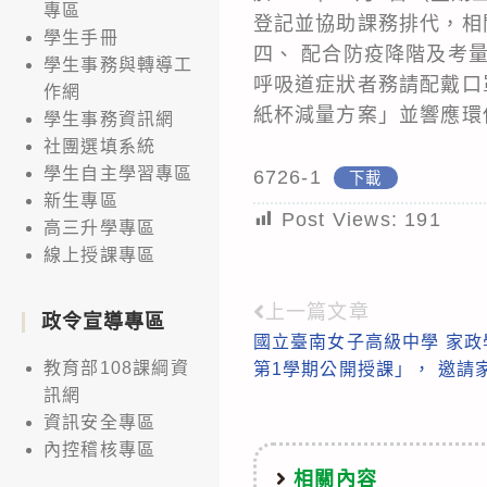
專區
登記並協助課務排代，相
學生手冊
四、 配合防疫降階及考
學生事務與轉導工
呼吸道症狀者務請配戴口
作網
紙杯減量方案」並響應環
學生事務資訊網
社團選填系統
學生自主學習專區
6726-1
下載
新生專區
Post Views:
191
高三升學專區
線上授課專區
上一篇文章
Read
政令宣導專區
國立臺南女子高級中學 家政
more
教育部108課綱資
第1學期公開授課」， 邀請
articles
訊網
資訊安全專區
內控稽核專區
相關內容