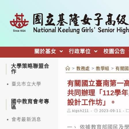
跳
轉
至
主
要
內
關於基女
行政單位
校園公告
容
大學策略聯盟合
>
教務處
>
教學組
>
有關國
作
有關國立臺南第一
臺北市立大學
共同辦理「112學
設計工作坊」。
國中教育會考專
區
Post
Post
P
klgsh211
2023-09-11
author:
published:
c
會考最新消息
一、 依據教育部國民及學前